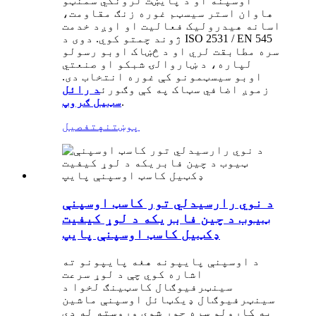
اوسپنه او د پایښت لرونکي سمنټو
هاوان استر سیسټم غوره زنګ مقاومت،
اسانه هیدرولیک فعالیت او اوږد خدمت
ژوند چمتو کوي. دوی د ISO 2531 / EN 545
سره مطابقت لري او د څښاک اوبو رسولو
لپاره، د ښاروالۍ شبکو او صنعتي
اوبو سیسټمونو کې غوره انتخاب دی.
زموږ اضافي سټاک په کې وګورئ
د رائل
.
سټیل ګروپ
پوښتنه
تفصیل
د نوي رارسیدلي تور کاسټ اوسپنې
ټیوب د چین فابریکه د لوړ کیفیت
ډکټیل کاسټ اوسپنې پایپ
د اوسپنې پایپونه هغه پایپونو ته
اشاره کوي چې د لوړ سرعت
سینټرفیوګال کاسټینګ لخوا د
سینټرفیوګال ډیکټائل اوسپنې ماشین
په کارولو سره جوړ شوي وروسته له دې