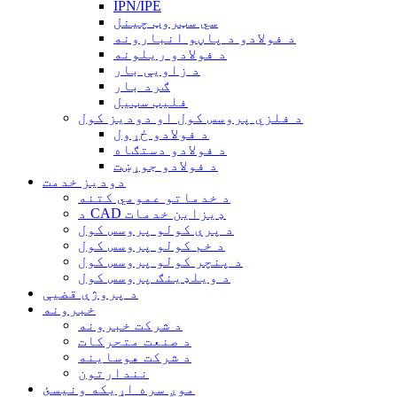
IPN/IPE
سي سټروټ چینل
د فولادو د پاڼو انبارونه
د فولادو ریلونه
د زاویې بار
ګرد بار
فلیټ سټیل
د فلزي پروسس کول او دودیز کول
د فولادو ځړول
د فولادو دستګاه
د فولادو جوړښت
دودیز خدمت
د خدماتو عمومي کتنه
د CAD ډیزاین خدمات
د پرې کولو پروسس کول
د خم کولو پروسس کول
د پنچر کولو پروسس کول
د ویلډینګ پروسس کول
د پروژې قضیې
خبرونه
د شرکت خبرونه
د صنعت متحرکات
د شرکت هوساینه
نندارتون
موږ سره اړیکه ونیسئ