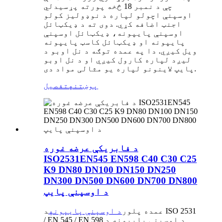
چې د نمبر 18 څخه پورته پړسیدلي
اوسپنې اچولو لپاره د نوډولیز کولو
اجنټ اضافه کړي. دوی ته د ډیکټائل
اوسپنې پایپونه، ډیکټائل اوسپنې
پایپونه او ډیکټائل کاسټ پایپونه
ویل کیږي. دا په عمده توګه د نل اوبو د
لیږد لپاره کارول کیږي او د نل اوبو
پایپ لاینونو لپاره یو مثالی مواد دی.
پوښتنه
تفصیل
د فابریکې عرضه غوره
ISO2531EN545 EN598 C40 C30 C25
K9 DN80 DN100 DN150 DN250
DN300 DN500 DN600 DN700 DN800
د اوسپنې پایپ
عمده پلور
د اوسپنې پایپونه
د ISO 2531
/ EN 545 / EN 598 د اوسپنې پایپونه د