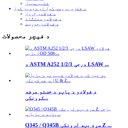
فلیټ سټیل
د فلزي پروسس کول او دودیز کول
د فولادو ځړول
د فولادو دستګاه
د فولادو جوړښت
د فیچر محصولات
د ASTM A252 درجې 1/2/3 LSAW ...
د فولادو د پاڼو د خښتو عرضه
کوونکی...
Q345 / Q345B سړه بڼه لرونکی Z ...