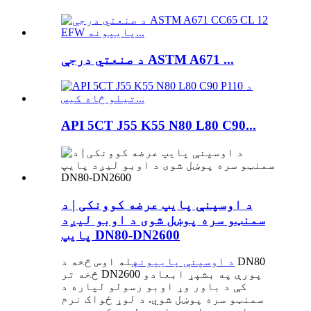
د صنعتي درجې ASTM A671 ...
API 5CT J55 K55 N80 L80 C90...
د اوسپنې پایپ عرضه کوونکی | د
سمنټو سره پوښل شوی د اوبو لیږد
پایپ DN80-DN2600
د اوسپنې پایپونه
له اوس څخه د DN80
څخه تر DN2600 پورې په بشپړ ابعادو
کې د باور وړ اوبو رسولو لپاره د
سمنټو سره پوښل شوي. د لوړ ځواک نرم