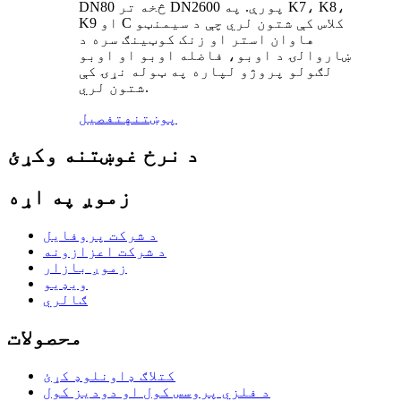
DN80 څخه تر DN2600 پورې. په K7، K8،
K9 او C کلاس کې شتون لري چې د سیمنټو
هاوان استر او زنک کوټینګ سره د
ښاروالۍ د اوبو، فاضله اوبو او اوبو
لګولو پروژو لپاره په ټوله نړۍ کې
شتون لري.
پوښتنه
تفصیل
د نرخ غوښتنه وکړئ
زموږ په اړه
د شرکت پروفایل
د شرکت اعزازونه
زموږ بازار
ویډیو
ګالري
محصولات
کتلاګ ډاونلوډ کړئ
د فلزي پروسس کول او دودیز کول