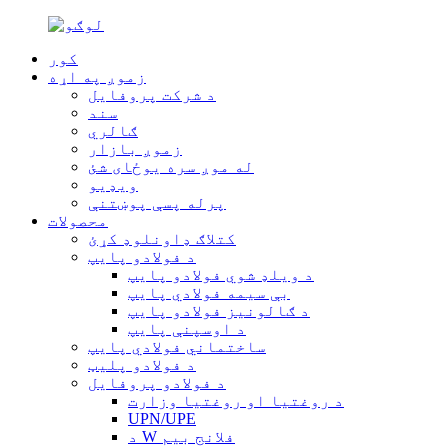
کور
زموږ په اړه
د شرکت پروفایل
سند
ګالري
زموږ بازار
له موږ سره یوځای شئ
ویډیو
پرله پسې پوښتنې
محصولات
کتلاګ ډاونلوډ کړئ
د فولادو پایپ
د ویلډ شوي فولادو پایپ
بې سیمه فولادي پایپ
د ګالونیز فولادو پایپ
د اوسپنې پایپ
ساختماني فولادي پایپ
د فولادو پلیټ
د فولادو پروفایل
د روغتیا او روغتیا وزارت
UPN/UPE
د W فلانج بیم