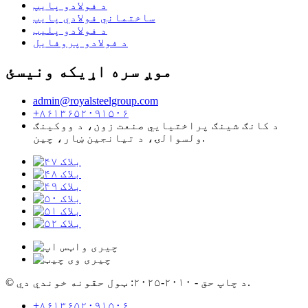
د فولادو پایپ
ساختماني فولادي پایپ
د فولادو پلیټ
د فولادو پروفایل
موږ سره اړیکه ونیسئ
admin@royalsteelgroup.com
+۸۶۱۳۶۵۲۰۹۱۵۰۶
د کانګ شینګ پراختیایي صنعت زون، د ووکینګ
ولسوالۍ، د تیانجین ښار، چین.
© د چاپ حق - ۲۰۱۰-۲۰۲۵: ټول حقونه خوندي دي.
+۸۶۱۳۶۵۲۰۹۱۵۰۶