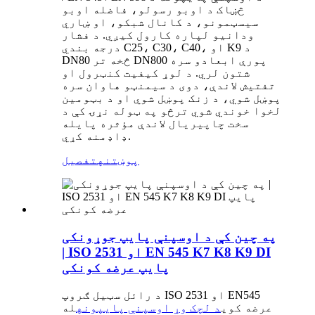
څښاک د اوبو رسولو، فاضله اوبو
سیسټمونو، د کانال شبکو، او ښاري
ودانیو لپاره کارول کیږي. د فشار
درجه بندي C25، C30، C40، او K9 د
DN80 څخه تر DN800 پورې ابعادو سره
شتون لري. د لوړ کیفیت کنټرول او
تفتیش لاندې، دوی د سیمنټو هاوان سره
پوښل شوي، د زنک پوښل شوي او د بټومین
لخوا خوندي شوي ترڅو په ټوله نړۍ کې د
سخت چاپیریال لاندې مؤثره پایله
ډاډمنه کړي.
پوښتنه
تفصیل
په چین کې د اوسپنې پایپ جوړونکی
| ISO 2531 او EN 545 K7 K8 K9 DI
پایپ عرضه کونکی
د رائل سټیل ګروپ ISO 2531 او EN545
عرضه کوي
د لچک وړ اوسپنې پایپونه
له