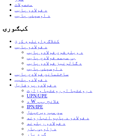
محصولات
د فولادو پایپ
د اوسپنې پایپ
کټګورۍ
کتلاګ ډاونلوډ کړئ
د فولادو پایپ
د ویلډ شوي فولادو پایپ
بې سیمه فولادي پایپ
د ګالونیز فولادو پایپ
د اوسپنې پایپ
ساختماني فولادي پایپ
د فولادو پلیټ
د فولادو پروفایل
د روغتیا او روغتیا وزارت
UPN/UPE
د W فلانج بیم
IPN/IPE
سي سټروټ چینل
د فولادو د پاڼو انبارونه
د فولادو ریلونه
د زاویې بار
ګرد بار