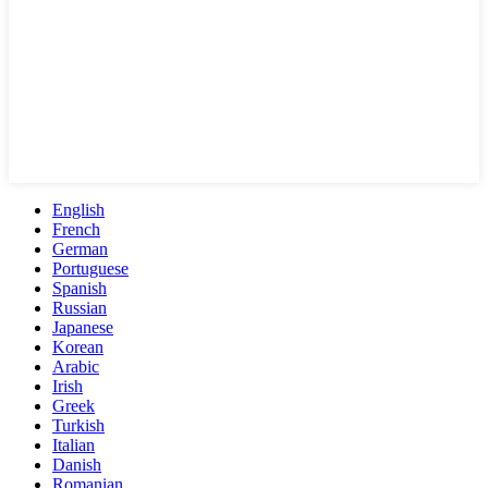
English
French
German
Portuguese
Spanish
Russian
Japanese
Korean
Arabic
Irish
Greek
Turkish
Italian
Danish
Romanian