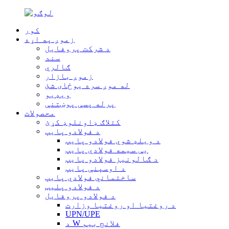
کور
زموږ په اړه
د شرکت پروفایل
سند
ګالري
زموږ بازار
له موږ سره یوځای شئ
ویډیو
پرله پسې پوښتنې
محصولات
کتلاګ ډاونلوډ کړئ
د فولادو پایپ
د ویلډ شوي فولادو پایپ
بې سیمه فولادي پایپ
د ګالونیز فولادو پایپ
د اوسپنې پایپ
ساختماني فولادي پایپ
د فولادو پلیټ
د فولادو پروفایل
د روغتیا او روغتیا وزارت
UPN/UPE
د W فلانج بیم