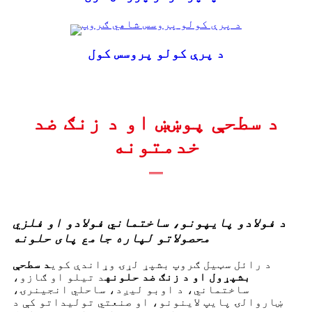
د پرې کولو پروسس کول
د سطحې پوښښ او د زنګ ضد
خدمتونه
د فولادو پایپونو، ساختماني فولادو او فلزي
محصولاتو لپاره جامع پای حلونه
د رائل سټیل ګروپ بشپړ لړۍ وړاندې کوي
د سطحې
بشپړول او د زنګ ضد حلونه
د تیلو او ګازو،
ساختماني، د اوبو لیږد، ساحلي انجینرۍ،
ښاروالۍ پایپ لاینونو، او صنعتي تولیداتو کې د