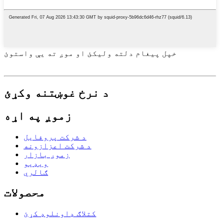
خپل پیغام دلته ولیکئ او موږ ته یې واستوئ
د نرخ غوښتنه وکړئ
زموږ په اړه
د شرکت پروفایل
د شرکت اعزازونه
زموږ بازار
ویډیو
ګالري
محصولات
کتلاګ ډاونلوډ کړئ