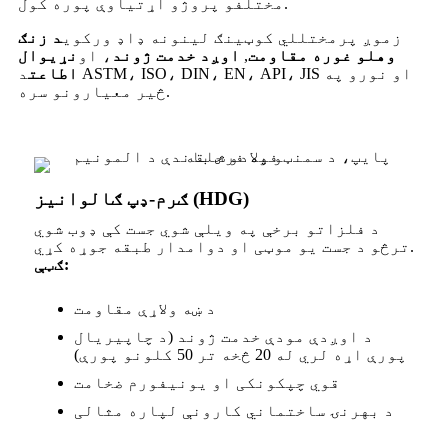
مختلفو پروژو اړتیاوې پوره کول.
زموږ پرمختللي کوټینګ لینونه ډاډ ورکوي
د زنګ
وهلو غوره مقاومت
,
اوږد خدمت ژوند
، او
نړیوال
اطاعت
د ASTM، ISO، DIN، EN، API، JIS او نورو په
څیر معیارونو سره.
ګرم-ډپ ګالوانیز (HDG)
د فلزاتو برخې په ویلې شوي جست کې ډوب شوي
ترڅو د جست یو موټی او دوامدار طبقه جوړه کړي.
ګټې:
د ښه ولاړې مقاومت
د اوږدې مودې خدمت ژوند (د چاپیریال
پورې اړه لري له 20 څخه تر 50 کلونو پورې)
قوي چپکونکی او یونیفورم ضخامت
د بهرنۍ ساختماني کارونې لپاره مثالی