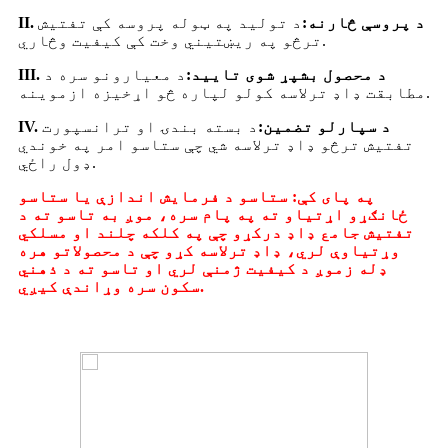
II. د پروسې څارنه:
د تولید په ټوله پروسه کې تفتیش
ترڅو په ریښتیني وخت کې کیفیت وڅاري.
III. د محصول بشپړ شوی تایید:
د معیارونو سره د
مطابقت ډاډ ترلاسه کولو لپاره څو اړخیزه ازموینه.
IV. د سپارلو تضمین:
د بسته بندۍ او ترانسپورت
تفتیش ترڅو ډاډ ترلاسه شي چې ستاسو امر په خوندي
ډول راځي.
په پای کې: ستاسو د فرمایش اندازې یا ستاسو
ځانګړو اړتیاو ته په پام سره، موږ به تاسو ته د
تفتیش جامع ډاډ درکړو چې په کلکه چلند او مسلکي
وړتیاوې لري، ډاډ ترلاسه کړو چې د محصولاتو هره
ډله زموږ د کیفیت ژمنې لري او تاسو ته د ذهني
سکون سره وړاندې کیږي.