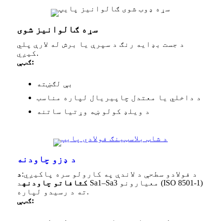
سړه ګالوانیز شوی
د جست بډایه رنګ د سپرې یا برش له لارې پلي
کیږي.
ګټې:
بې لګښته
د داخلي یا معتدل چاپیریال لپاره مناسب
د ویلډ کولو ښه وړتیا ساتنه
د ډزو چاودنه
د فولادو سطحې د لاندې په کارولو سره پاکیږي:
د
کثافاتو چاودنه
د Sa1–Sa3 معیارونو (ISO 8501-1)
ته د رسیدو لپاره.
ګټې: