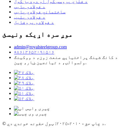
د فلزي پروسس کول او دودیز کول
د فولادو پایپ
ساختماني فولادي پایپ
د فولادو پلیټ
د فولادو پروفایل
موږ سره اړیکه ونیسئ
admin@royalsteelgroup.com
+۸۶۱۳۶۵۲۰۹۱۵۰۶
د کانګ شینګ پراختیایي صنعت زون، د ووکینګ
ولسوالۍ، د تیانجین ښار، چین.
© د چاپ حق - ۲۰۱۰-۲۰۲۵: ټول حقونه خوندي دي.