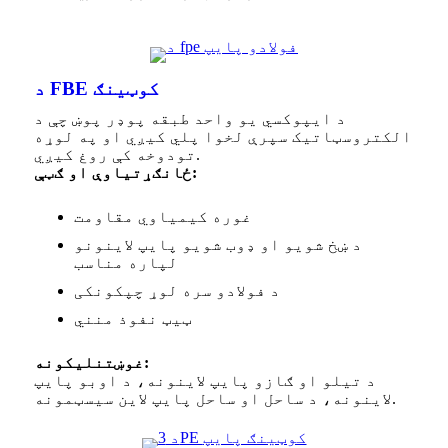
د FBE کوټینګ
د ایپوکسي یو واحد طبقه پوډر پوښ چې د
الکتروسټاتیک سپرې لخوا پلي کیږي او په لوړه
تودوخه کې روغ کیږي.
ځانګړتیاوې او ګټې:
غوره کیمیاوي مقاومت
د ښخ شویو او ډوب شویو پایپ لاینونو
لپاره مناسب
د فولادو سره لوړ چپکونکی
ټیټ نفوذ منني
غوښتنلیکونه:
د تیلو او ګازو پایپ لاینونه، د اوبو پایپ
لاینونه، د ساحل او ساحل پایپ لاین سیسټمونه.