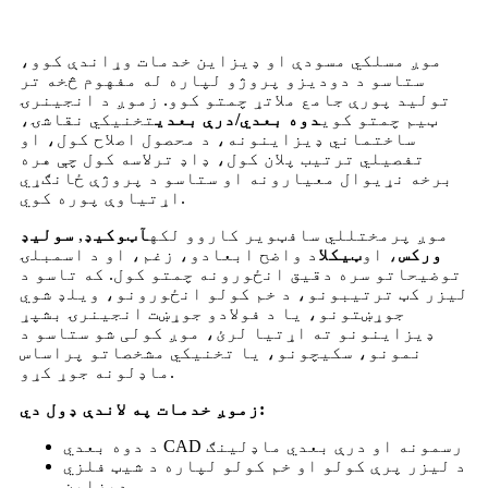
موږ مسلکي مسودې او ډیزاین خدمات وړاندې کوو،
ستاسو د دودیزو پروژو لپاره له مفهوم څخه تر
تولید پورې جامع ملاتړ چمتو کوو. زموږ د انجینرۍ
ټیم چمتو کوي
دوه بعدي/درې بعدي
تخنیکي نقاشۍ،
ساختماني ډیزاینونه، د محصول اصلاح کول، او
تفصيلي ترتیب پلان کول، ډاډ ترلاسه کول چې هره
برخه نړیوال معیارونه او ستاسو د پروژې ځانګړي
اړتیاوې پوره کوي.
موږ پرمختللي سافټویر کاروو لکه
آټوکیډ
,
سولیډ
ورکس
، او
ټیکلا
د واضح ابعادو، زغم، او د اسمبلۍ
توضیحاتو سره دقیق انځورونه چمتو کول. که تاسو د
لیزر کټ ترتیبونو، د خم کولو انځورونو، ویلډ شوي
جوړښتونو، یا د فولادو جوړښت انجینرۍ بشپړ
ډیزاینونو ته اړتیا لرئ، موږ کولی شو ستاسو د
نمونو، سکیچونو، یا تخنیکي مشخصاتو پراساس
ماډلونه جوړ کړو.
زموږ خدمات په لاندې ډول دي:
د دوه بعدي CAD رسمونه او درې بعدي ماډلینګ
د لیزر پرې کولو او خم کولو لپاره د شیټ فلزي
ډیزاین