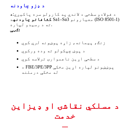
د ډزو چاودنه
د فولادو سطحې د لاندې په کارولو سره پاکیږي:
د
کثافاتو چاودنه
د Sa1–Sa3 معیارونو (ISO 8501-1)
ته د رسیدو لپاره.
ګټې:
زنګ، پیمانه، زاړه پوښونه لرې کوي
د پوښ چپکولو ته وده ورکوي
د سطحې اړین ناهموارۍ ترلاسه کوي
د FBE/3PE/3PP پوښښونو لپاره اړین مخکې
له مخکې درملنه
د مسلکي نقاشۍ او ډیزاین
خدمت