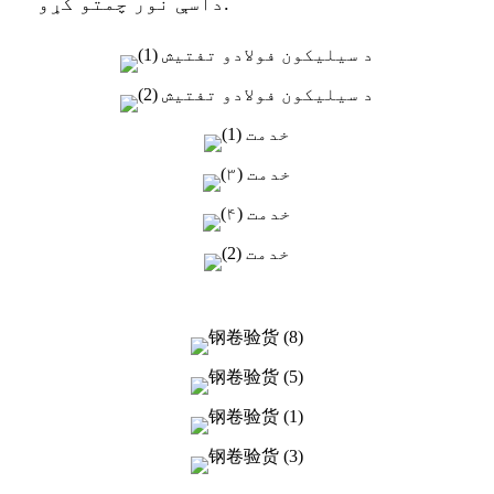
داسې نور چمتو کړو.