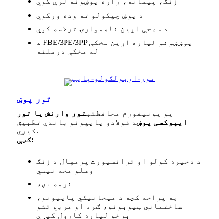
زنګ، پیمانه، زاړه پوښونه لرې کوي
د پوښ چپکولو ته وده ورکوي
د سطحې اړین ناهموارۍ ترلاسه کوي
د FBE/3PE/3PP پوښښونو لپاره اړین مخکې
له مخکې درملنه
تور پوښ
یو یونیفورم محافظتي
تور وارنش یا تور
ایپوکسی پوښ
د فولادو پایپونو باندې تطبیق
کیږي.
ګټې:
د ذخیره کولو او ترانسپورت پرمهال د زنګ
وهلو مخه نیسي
نرمه بڼه
په پراخه کچه د میخانیکي پایپونو،
ساختماني ټیوبونو، ګرد او مربع تشو
برخو لپاره کارول کیږي