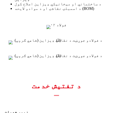
د ساختماني او میخانیکي ډیزاین اصلاح کول
د اسمبلۍ نقاشۍ او د موادو لایحه (BOM)
د تفتیش خدمت
زموږ خدمات