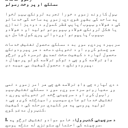
مسلکي او پر وخت رسولو
ټول کارونه زموږ د خورا تجربه لرونکي ټیم لخوا
په ساحه کې بشپړ شوي دي. زموږ په ساحه کې خدماتو
کې د فولادو ټیوب / پایپ قطر کمول، د دودیز اندازې
یا شکل لرونکي فولادو ټیوبونو تولید او د فولادو
ټیوب / پایپونو اوږدوالی پرې کول شامل دي.
سربیره پردې، موږ به د مسلکي محصول تفتیش خدمات
هم چمتو کړو، او د تحویلۍ دمخه د هر پیرودونکي
محصول لپاره د کیفیت سخت تصدیق ترسره کړو ترڅو
ډاډ ترلاسه کړو چې د توکو ترلاسه کولو پرمهال د
پیرودونکي د محصول کیفیت بې عیبه دی.
د دې لپاره چې ډاډ ترلاسه شي چې هر امر زموږ د تمې
وړ معیارونو سره سم وي، موږ د مسلکي تفتیش ټیم
راټول کړی او د سرچینې څخه تر تحویلۍ پورې د
تفتیش خدماتو جامع سیسټم رامینځته کړی، چې د
تولید پروسې په هر کلیدي مرحله کې د کیفیت
کنټرول مدغم کوي.
I. د سرچینې کنټرول:
د خامو موادو تفتیش ترڅو په
سرچینه کې احتمالي ستونزې له منځه یوسي.