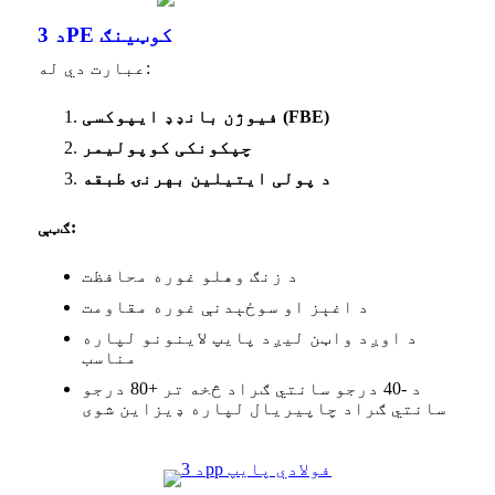
د 3PE کوټینګ
عبارت دي له:
فیوژن بانډډ ایپوکسی (FBE)
چپکونکی کوپولیمر
د پولی ایتیلین بهرنۍ طبقه
ګټې:
د زنګ وهلو غوره محافظت
د اغېز او سوځېدنې غوره مقاومت
د اوږد واټن لیږد پایپ لاینونو لپاره
مناسب
د -40 درجو سانتي ګراد څخه تر +80 درجو
سانتي ګراد چاپیریال لپاره ډیزاین شوی