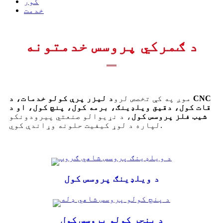
کور
خدمت
د ګمرکي پروسس خدمتونه
موږ په کې تخصص لرو
د لیزر پرې کولو خدمات، د CNC
قات کول، دقیق ویلډینګ، برمه کول، پنچ کول، او د
شیټ فلز پروسس کول
، د نړیوالو صنعتي پیرودونکو
لپاره د لوړ کیفیت حلونه وړاندې کوي.
د ویلډینګ پروسس کول
د پنچر کولو پروسس کول