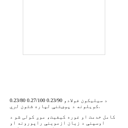
0.23/80 0.27/100 0.23/90 د سیلیکون فولادو
کویلونه د پوښتنې لپاره شتون لري.
کامل خدمت او غوره کیفیت، موږ کولی شو د
اوسپنې د زیان ازموینې راپورونه او