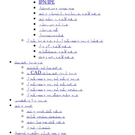
IPN/IPE
سي سټروټ چینل
د فولادو د پاڼو انبارونه
د فولادو ریلونه
د زاویې بار
ګرد بار
فلیټ سټیل
د فلزي پروسس کول او دودیز کول
د فولادو ځړول
د فولادو دستګاه
د فولادو جوړښت
دودیز خدمت
د خدماتو کتنه
د CAD ډیزاین خدمات
د پرې کولو پروسس کول
د خم کولو پروسس کول
د پنچر کولو پروسس کول
د ویلډینګ پروسس کول
د پروژې قضیې
خبرونه
د شرکت خبرونه
د صنعت متحرکات
د شرکت هوساینه
نندارتون
موږ سره اړیکه ونیسئ