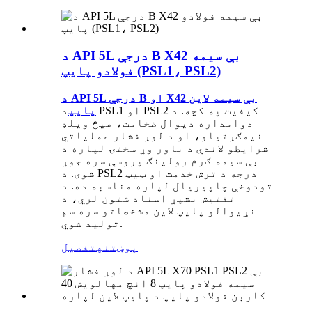
د API 5L درجې B X42 بې سیمه
فولادو پایپ (PSL1، PSL2)
د API 5L درجې B او X42 بې سیمه لاین
پایپ
د PSL1 او PSL2 کیفیت په کچه. د
دوامداره دیوال ضخامت، هیڅ ویلډ
نیمګړتیاو، او د لوړ فشار عملیاتي
شرایطو لاندې د باور وړ سختۍ لپاره د
بې سیمه ګرم رولینګ پروسې سره جوړ
شوی. د PSL2 درجه د ترش خدمت او ټیټ
تودوخې چاپیریال لپاره مناسبه ده. د
تفتیش بشپړ اسناد شتون لري، د
نړیوالو پایپ لاین مشخصاتو سره سم
تولید شوي.
پوښتنه
تفصیل