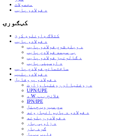
محصولات
د فولادو پایپ
کټګورۍ
کتلاګ ډاونلوډ کړئ
د فولادو پایپ
د ویلډ شوي فولادو پایپ
بې سیمه فولادي پایپ
د ګالونیز فولادو پایپ
د اوسپنې پایپ
ساختماني فولادي پایپ
د فولادو پلیټ
د فولادو پروفایل
د روغتیا او روغتیا وزارت
UPN/UPE
د W فلانج بیم
IPN/IPE
سي سټروټ چینل
د فولادو د پاڼو انبارونه
د فولادو ریلونه
د زاویې بار
ګرد بار
فلیټ سټیل