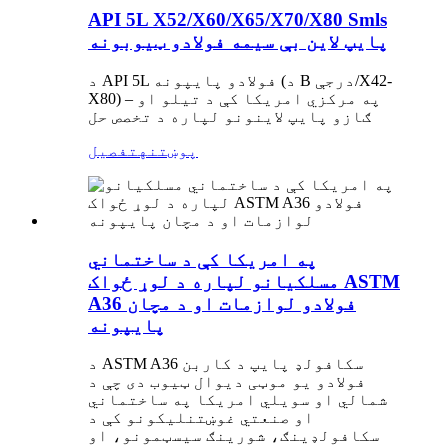
API 5L X52/X60/X65/X70/X80 Smls
پایپ لاین بې سیمه فولادو ټیوبونه
د API 5L فولادو پایپونه (د B درجې/X42-
X80) – په مرکزي امریکا کې د تیلو او
ګازو پایپ لاینونو لپاره د تخصص حل
پوښتنه
تفصیل
په امریکا کې د ساختماني
مسلکیانو لپاره د لوړ ځواک ASTM
A36 فولادو لوازمات او د مچان
پایپونه
د ASTM A36 سکافولډ پایپ د کاربن
فولادو یو موټی دیوال ټیوب دی چې د
شمالي او سویلي امریکا په ساختماني
او صنعتي غوښتنلیکونو کې د
سکافولډینګ، شورینګ سیسټمونو، او