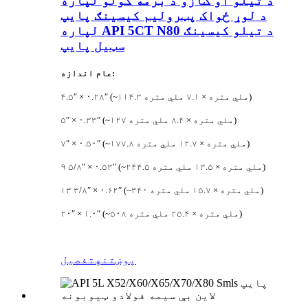
د تیلو او ګازو د برمه کولو لپاره
د لوړ ځواک پټرولیم کیسینګ پایپ
لپاره API 5CT N80 د تیلو کیسینګ
سټیل پایپ
عام اندازه:
۴.۵″ × ۰.۲۸″ (~۱۱۴.۳ ملي متره × ۷.۱ ملي متره)
۵″ × ۰.۳۳″ (~۱۲۷ ملي متره × ۸.۴ ملي متره)
۷″ × ۰.۵۰″ (~۱۷۷.۸ ملي متره × ۱۲.۷ ملي متره)
۹ ۵/۸″ × ۰.۵۳″ (~۲۴۴.۵ ملي متره × ۱۳.۵ ملي متره)
۱۳ ۳/۸″ × ۰.۶۲″ (~۳۴۰ ملي متره × ۱۵.۷ ملي متره)
۲۰″ × ۱.۰″ (~۵۰۸ ملي متره × ۲۵.۴ ملي متره)
پوښتنه
تفصیل