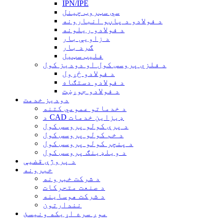
IPN/IPE
سي سټروټ چینل
د فولادو د پاڼو انبارونه
د فولادو ریلونه
د زاویې بار
ګرد بار
فلیټ سټیل
د فلزي پروسس کول او دودیز کول
د فولادو ځړول
د فولادو دستګاه
د فولادو جوړښت
دودیز خدمت
د خدماتو عمومي کتنه
د CAD ډیزاین خدمات
د پرې کولو پروسس کول
د خم کولو پروسس کول
د پنچر کولو پروسس کول
د ویلډینګ پروسس کول
د پروژې قضیې
خبرونه
د شرکت خبرونه
د صنعت متحرکات
د شرکت هوساینه
نندارتون
موږ سره اړیکه ونیسئ