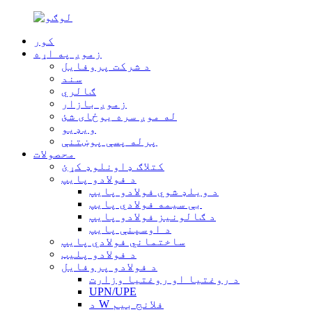
کور
زموږ په اړه
د شرکت پروفایل
سند
ګالري
زموږ بازار
له موږ سره یوځای شئ
ویډیو
پرله پسې پوښتنې
محصولات
کتلاګ ډاونلوډ کړئ
د فولادو پایپ
د ویلډ شوي فولادو پایپ
بې سیمه فولادي پایپ
د ګالونیز فولادو پایپ
د اوسپنې پایپ
ساختماني فولادي پایپ
د فولادو پلیټ
د فولادو پروفایل
د روغتیا او روغتیا وزارت
UPN/UPE
د W فلانج بیم