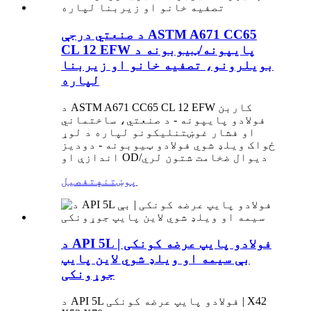
د صنعتي درجې ASTM A671 CC65
CL 12 EFW پایپونه/ټیوبونه د
بویلرونو، تصفیه خانو او زیربنا
لپاره
د ASTM A671 CC65 CL 12 EFW کاربن
فولادو پایپونه - د صنعتي، ساختماني
او فشار غوښتنلیکونو لپاره د لوړ
ځواک ویلډ شوي فولادو ټیوبونه - دودیز
اندازې او OD/دیوال ضخامت شتون لري
پوښتنه
تفصیل
د API 5L فولادو پایپ عرضه کونکی |
بې سیمه او ویلډ شوي لاین پایپ
جوړونکی
د API 5L فولادو پایپ عرضه کونکی | X42