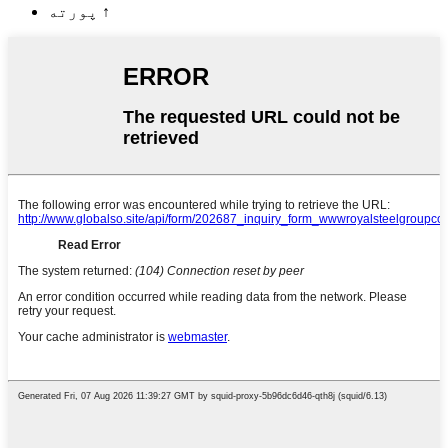
↑
پورته