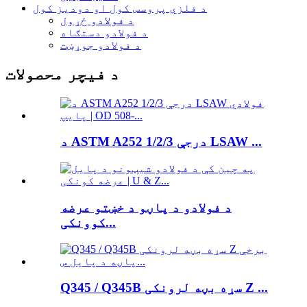
د فلزي پروسس کول او دودیز کول
د فولادو ځړول
د فولادو دستګاه
د فولادو جوړښت
د فیچر محصولات
د ASTM A252 درجې 1/2/3 LSAW ...
د فولادو د پاڼو د خښتو عرضه
کوونکی...
Q345 / Q345B سړه بڼه لرونکی Z ...