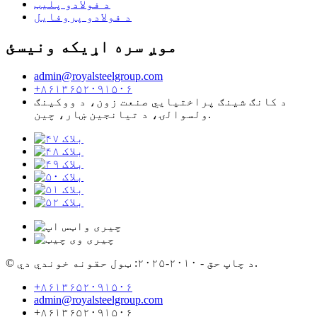
د فولادو پلیټ
د فولادو پروفایل
موږ سره اړیکه ونیسئ
admin@royalsteelgroup.com
+۸۶۱۳۶۵۲۰۹۱۵۰۶
د کانګ شینګ پراختیایي صنعت زون، د ووکینګ
ولسوالۍ، د تیانجین ښار، چین.
© د چاپ حق - ۲۰۱۰-۲۰۲۵: ټول حقونه خوندي دي.
+۸۶۱۳۶۵۲۰۹۱۵۰۶
admin@royalsteelgroup.com
+۸۶۱۳۶۵۲۰۹۱۵۰۶