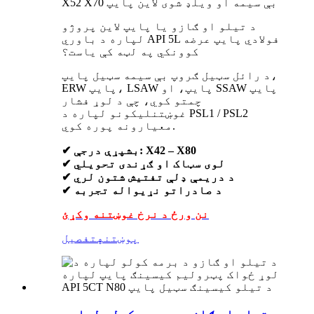
X52 X70 بې سیمه او ویلډ شوی لاین پایپ
د تیلو او ګازو یا پایپ لاین پروژو
لپاره د باوري API 5L فولادي پایپ عرضه
کوونکي په لټه کې یاست؟
د رائل سټیل ګروپ بې سیمه سټیل پایپ،
ERW پایپ، LSAW پایپ، او SSAW پایپ
چمتو کوي، چې د لوړ فشار
غوښتنلیکونو لپاره د PSL1 / PSL2
معیارونه پوره کوي.
✔ بشپړې درجې: X42 – X80
✔ لوی سټاک او ګړندی تحویلي
✔ د دریمې ډلې تفتیش شتون لري
✔ د صادراتو نړیواله تجربه
نن ورځ د نرخ غوښتنه وکړئ
پوښتنه
تفصیل