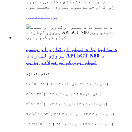
لنډمهاله ساختماني ملاتړ کې د غوره
ځواک او خوندیتوب لپاره انجینر شوی.
پوښتنه
تفصیل
د مالیزیا د تیلو او ګازو او بنسټ
پروژو لپاره د API 5CT N80 د
تیلو پوښ کولو فولادو پایپ
عام اندازه:
۴.۵″ × ۰.۲۸″ (~۱۱۴.۳ ملي متره × ۷.۱ ملي متره)
۵″ × ۰.۳۳″ (~۱۲۷ ملي متره × ۸.۴ ملي متره)
۷″ × ۰.۵۰″ (~۱۷۷.۸ ملي متره × ۱۲.۷ ملي متره)
۹ ۵/۸″ × ۰.۵۳″ (~۲۴۴.۵ ملي متره × ۱۳.۵ ملي متره)
۱۳ ۳/۸″ × ۰.۶۲″ (~۳۴۰ ملي متره × ۱۵.۷ ملي متره)