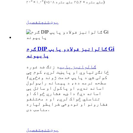
۲۰″ × ۱.۰″ (~۵۰۸ ملي متره × ۲۵.۴ ملي متره)
پوښتنه
تفصیل
ګرم DIP ګالوانیز فولادو پایپ Gi
پایپونه
ګالوانیز پایپ
د زنګ ضد غوره
ځانګړتیاوې او پایښت لري، کوم چې
کولی شي د پایپ خدمت ژوند وغځوي؛
سطحه نرمه ده، د پیمانه راټولول
اسانه ندي، او پاکول او ساتل یې
اسانه دي؛ دا ښه فشاري ځواک او
تناسلي ځواک لري، او د مختلفو
فشارونو او تودوخې شرایطو لپاره
مناسب دی.
پوښتنه
تفصیل