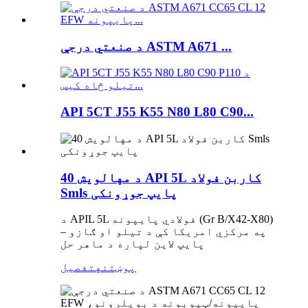
د صنعتي درجې ASTM A671 ...
API 5CT J55 K55 N80 L80 C90...
د مهالویش 40 API 5L کاربن فولاد
Smls پایپ جوړونکی
د APIL 5L فولادي پایپونه (Gr B/X42-X80)
– په مرکزي امریکا کې د تیلو او ګازو
پایپ لاین لپاره د ماهر حل
پوښتنه
تفصیل