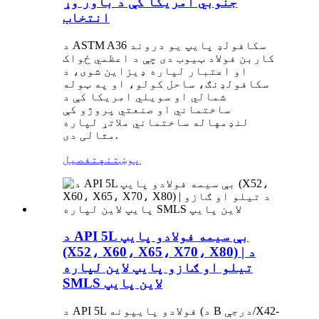
جنوبي امریکا کې د باور وړ
انتخاب
د ASTM A36 سکافولډ پایپ یو دروند
کاربن فولاد ټیوب دی چې د اعظمي ځواک
او اعتبار لپاره ډیزاین شوی، د
سکافولډنګ، ساحل کولو، او په ټوله
شمالي او سویلي امریکا کې د
ساختماني او صنعتي پروژو کې
لنډمهاله ساختماني ملاتړ لپاره
مثالی دی.
پوښتنه
تفصیل
د API 5L بې سیمه فولادو پایپ
(X52، X60، X65، X70، X80) | د
تیلو او ګازو پایپ لاین لپاره
SMLS لاین پایپ
د API 5L فولادو پایپونه (د B درجې/X42-