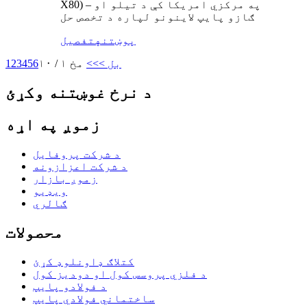
X80) – په مرکزي امریکا کې د تیلو او
ګازو پایپ لاینونو لپاره د تخصص حل
پوښتنه
تفصیل
بل >
>>
مخ ۱ / ۱۰
6
5
4
3
2
1
د نرخ غوښتنه وکړئ
زموږ په اړه
د شرکت پروفایل
د شرکت اعزازونه
زموږ بازار
ویډیو
ګالري
محصولات
کتلاګ ډاونلوډ کړئ
د فلزي پروسس کول او دودیز کول
د فولادو پایپ
ساختماني فولادي پایپ