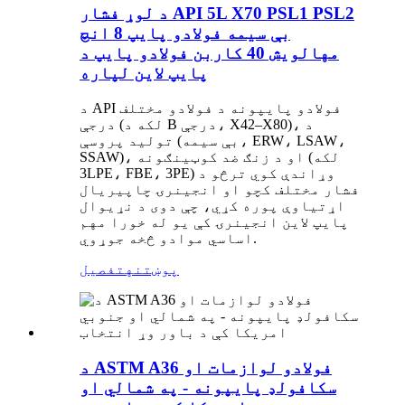
د لوړ فشار API 5L X70 PSL1 PSL2
بې سیمه فولادو پایپ 8 انچ
مهالویش 40 کاربن فولادو پایپ د
پایپ لاین لپاره
د API فولادو پایپونه د فولادو مختلف
درجې (لکه د B درجې، X42–X80)، د
تولید پروسې (بې سیمه، ERW، LSAW،
SSAW)، او د زنګ ضد کوټینګونه (لکه
3LPE، FBE، 3PE) وړاندې کوي ترڅو د
فشار مختلف کچو او انجینرۍ چاپیریال
اړتیاوې پوره کړي، چې دوی د نړیوال
پایپ لاین انجینرۍ کې یو له خورا مهم
اساسي موادو څخه جوړوي.
پوښتنه
تفصیل
د ASTM A36 فولادو لوازمات او
سکافولډ پایپونه - په شمالي او